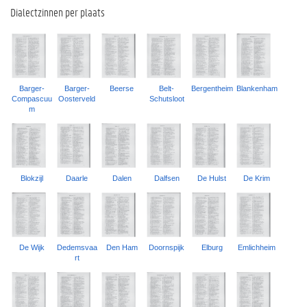
Dialectzinnen per plaats
Barger-
Barger-
Beerse
Belt-
Bergentheim
Blankenham
Compascuu
Oosterveld
Schutsloot
m
Blokzijl
Daarle
Dalen
Dalfsen
De Hulst
De Krim
De Wijk
Dedemsvaa
Den Ham
Doornspijk
Elburg
Emlichheim
rt