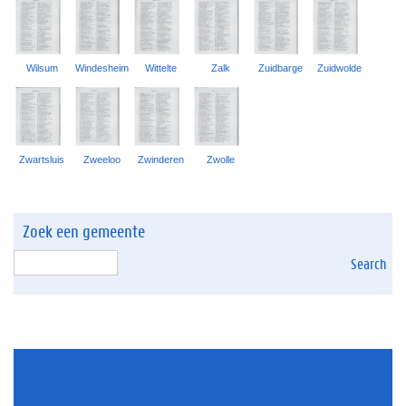
Wilsum
Windesheim
Wittelte
Zalk
Zuidbarge
Zuidwolde
Zwartsluis
Zweeloo
Zwinderen
Zwolle
Zoek een gemeente
Search