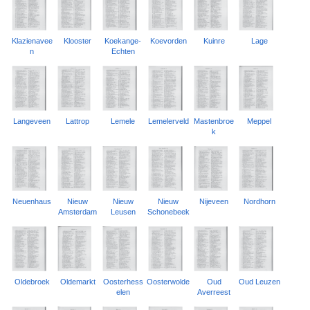
Klazienavee
Klooster
Koekange-
Koevorden
Kuinre
Lage
n
Echten
Langeveen
Lattrop
Lemele
Lemelerveld
Mastenbroe
Meppel
k
Neuenhaus
Nieuw
Nieuw
Nieuw
Nijeveen
Nordhorn
Amsterdam
Leusen
Schonebeek
Oldebroek
Oldemarkt
Oosterhess
Oosterwolde
Oud
Oud Leuzen
elen
Averreest