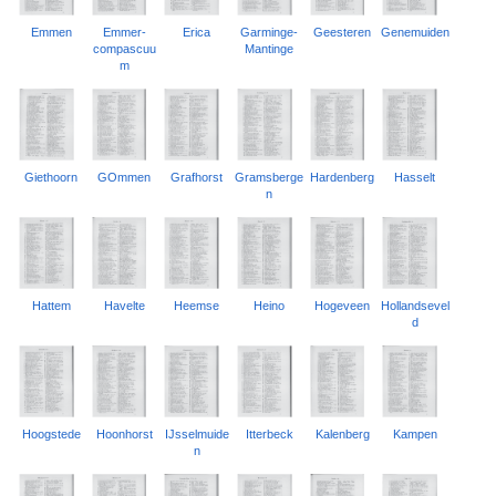
Emmen
Emmer-
Erica
Garminge-
Geesteren
Genemuiden
compascuu
Mantinge
m
Giethoorn
GOmmen
Grafhorst
Gramsberge
Hardenberg
Hasselt
n
Hattem
Havelte
Heemse
Heino
Hogeveen
Hollandsevel
d
Hoogstede
Hoonhorst
IJsselmuide
Itterbeck
Kalenberg
Kampen
n