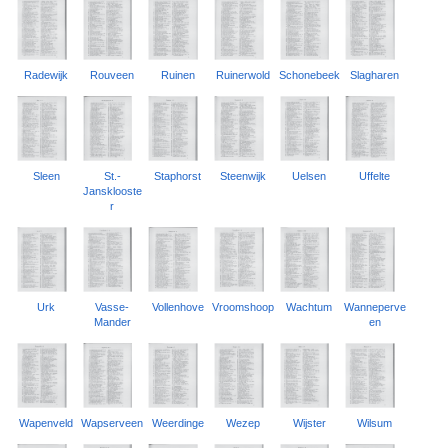
Radewijk
Rouveen
Ruinen
Ruinerwold
Schonebeek
Slagharen
Sleen
St.-
Staphorst
Steenwijk
Uelsen
Uffelte
Jansklooste
r
Urk
Vasse-
Vollenhove
Vroomshoop
Wachtum
Wanneperve
Mander
en
Wapenveld
Wapserveen
Weerdinge
Wezep
Wijster
Wilsum