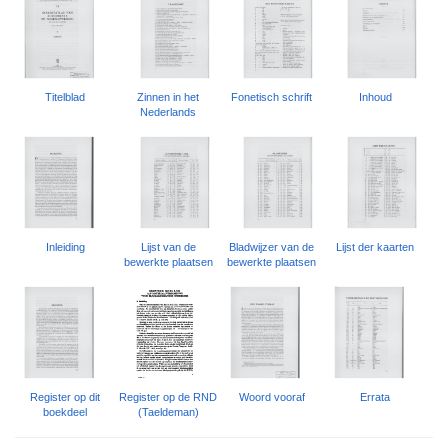
Titelblad
Zinnen in het
Fonetisch schrift
Inhoud
Nederlands
Inleiding
Lijst van de
Bladwijzer van de
Lijst der kaarten
bewerkte plaatsen
bewerkte plaatsen
Register op dit
Register op de RND
Woord vooraf
Errata
boekdeel
(Taeldeman)